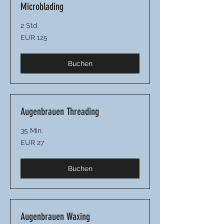
Microblading
2 Std.
125
EUR 125
Euro
Buchen
Augenbrauen Threading
35 Min.
27
EUR 27
Euro
Buchen
Augenbrauen Waxing