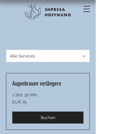
Alle Services
Augenbrauen verlängern
1 Std. 30 Min.
75
EUR 75
Euro
Buchen