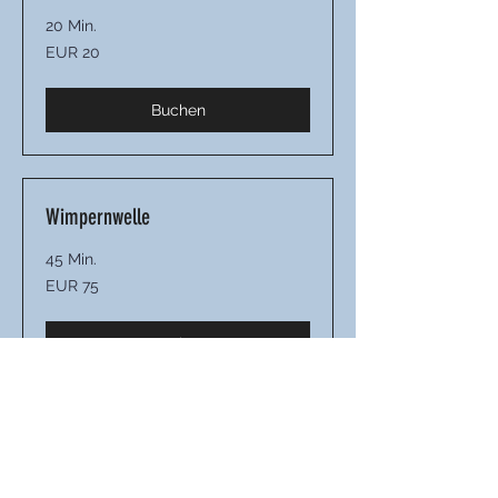
20 Min.
20
EUR 20
Euro
Buchen
Wimpernwelle
45 Min.
75
EUR 75
Euro
Buchen
Wimpern verlängern
2 Std.