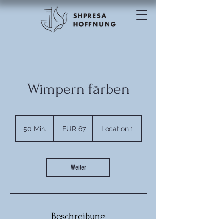
Wimpern färben
67
Euro
50 Min.
5
EUR 67
Location 1
0
M
i
n
Weiter
.
Beschreibung