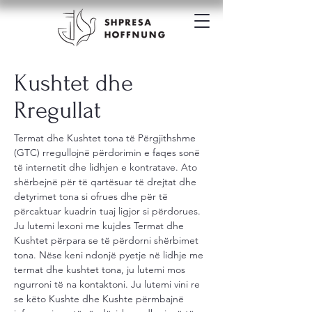
Kushtet dhe
Rregullat
Termat dhe Kushtet tona të Përgjithshme
(GTC) rregullojnë përdorimin e faqes sonë
të internetit dhe lidhjen e kontratave. Ato
shërbejnë për të qartësuar të drejtat dhe
detyrimet tona si ofrues dhe për të
përcaktuar kuadrin tuaj ligjor si përdorues.
Ju lutemi lexoni me kujdes Termat dhe
Kushtet përpara se të përdorni shërbimet
tona. Nëse keni ndonjë pyetje në lidhje me
termat dhe kushtet tona, ju lutemi mos
ngurroni të na kontaktoni. Ju lutemi vini re
se këto Kushte dhe Kushte përmbajnë