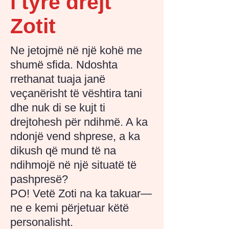
i tyre drejt
Zotit
Ne jetojmë në një kohë me
shumë sfida. Ndoshta
rrethanat tuaja janë
veçanërisht të vështira tani
dhe nuk di se kujt ti
drejtohesh për ndihmë. A ka
ndonjë vend
shprese, a ka
dikush që mund të na
ndihmojë në një situatë të
pashpresë?
PO! Vetë Zoti na ka takuar—
ne e kemi përjetuar këtë
personalisht.