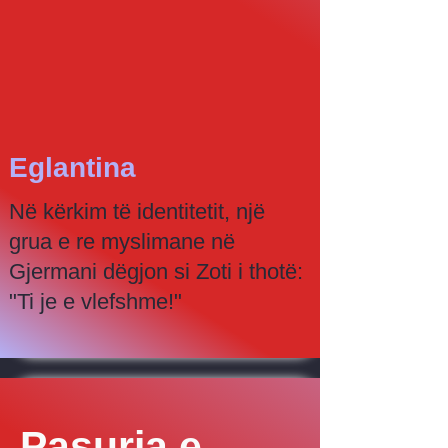
Eglantina
Në kërkim të identitetit, një
grua e re myslimane në
Gjermani dëgjon si Zoti i thotë:
"Ti je e vlefshme!"
Pasuria e