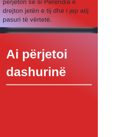
përjeton se si Perëndia e
drejton jetën e tij dhe i jep atij
pasuri të vërtetë.
Ai përjetoi
dashurinë