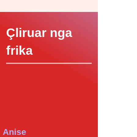
Çliruar nga
frika
Anise