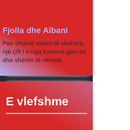
Fjolla dhe Albani
Pas shumë vitesh të vështira,
një çift i ri nga Kosova gjen liri
dhe shërim të vërtetë.
E vlefshme