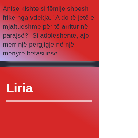
Anise kishte si fëmije shpesh
frikë nga vdekja. "A do të jetë e
mjaftueshme për të arritur në
parajsë?" Si adoleshente, ajo
merr një përgjigje në një
mënyrë befasuese.
Liria