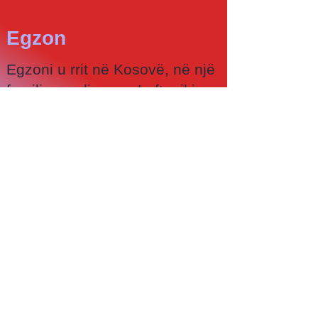
Egzon
Egzoni u rrit në Kosovë, në një
familje myslimane. Lufta, ikja
dhe trauma nuk e paten fjalën
e fundit, por udhëzimi i Zotit.
Vendimi