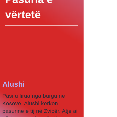
vërtetë
Alushi
Pasi u lirua nga burgu në
Kosovë, Alushi kërkon
pasurinë e tij në Zvicër. Atje ai